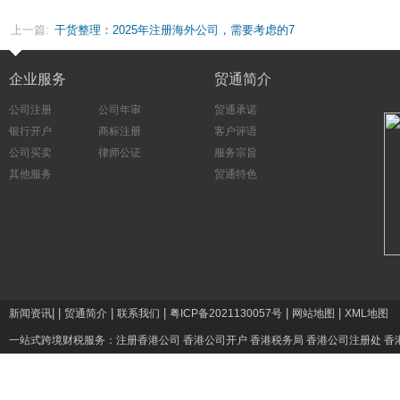
上一篇:
干货整理：2025年注册海外公司，需要考虑的7
个关键点！
企业服务
贸通简介
公司注册
公司年审
贸通承诺
银行开户
商标注册
客户评语
公司买卖
律师公证
服务宗旨
其他服务
贸通特色
|
|
|
|
|
|
新闻资讯
贸通简介
联系我们
粤ICP备2021130057号
网站地图
XML地图
一站式跨境财税服务：
注册香港公司
香港公司开户
香港税务局
香港公司注册处
香