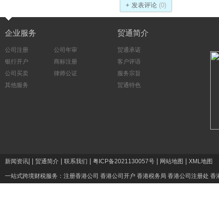
+ 发表评论
(0)
企业服务
贸通简介
公司注册
公司年审
贸通承诺
银行开户
商标注册
客户评语
公司买卖
律师公证
服务宗旨
其他服务
贸通特色
|
|
|
|
|
|
新闻资讯
贸通简介
联系我们
粤ICP备2021130057号
网站地图
XML地图
一站式跨境财税服务：
注册香港公司
香港公司开户
香港税务局
香港公司注册处
香