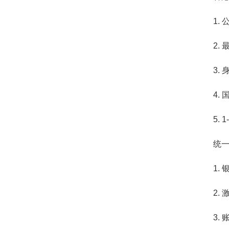
1.
2. 
3.
4.
5.
统
1.
2.
3.