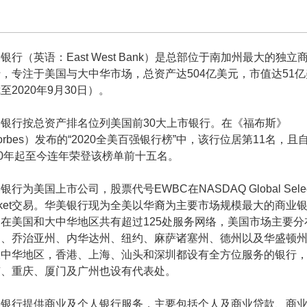
银行（英语：East West Bank）是总部位于南加州最大的独立
，专注于美国与大中华市场，总资产达504亿美元，市值达51
至2020年9月30日）。
美银行按总资产排名位列美国前30大上市银行。在《福布斯》
orbes）发布的“2020全美百强银行榜”中，该行位居第11名，且
10年起至今连年荣登该榜单前十五名。
银行为美国上市公司，股票代号EWBC在NASDAQ Global Selec
rket交易。华美银行现为全美以华裔为主要市场规模最大的商业
在美国和大中华地区共有超过125处服务网络，美国市场主要分
州、乔治亚州、内华达州、纽约、麻萨诸塞州、德州以及华盛顿
大中华地区，香港、上海、汕头和深圳都设有全方位服务的银行
京、重庆、厦门及广州也设有代表处。
美银行提供商业及个人银行服务，主要包括个人及商业贷款、商