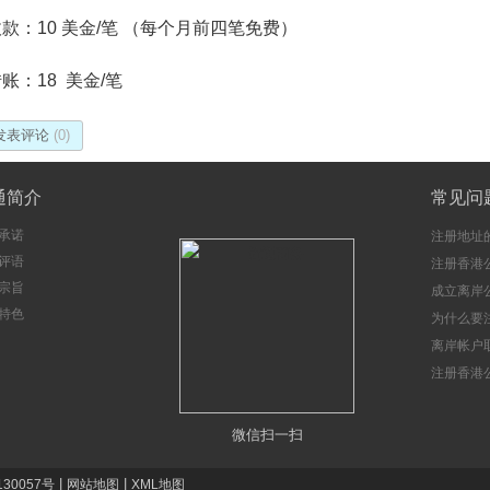
 收款：10 美金/笔 （每个月前四笔免费）
 转账：18 美金/笔
 发表评论
(0)
通简介
常见问
承诺
注册地址
评语
注册香港
宗旨
成立离岸
特色
注意事项
为什么要
册香港公
离岸帐户
注册香港
微信扫一扫
|
|
130057号
网站地图
XML地图