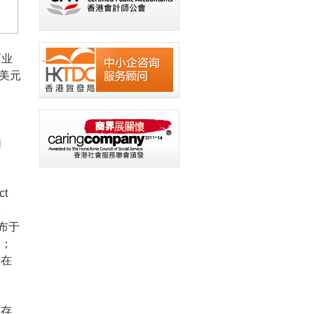
商业
亿美元
自
t
银
布于
州；
，在
业存