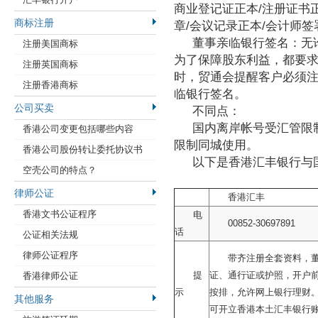
商业登记证正本/注册证书
商标注册
章/会议记录正本/会计师
董事亲临银行签名：无
注册美国商标
为了保障股东利益，都要
注册英国商标
时，贸通会提醒客户必须
注册香港商标
临银行签名。
公司买卖
不同点：
国内离岸帐号受汇管限
香港公司变更包括哪些内容
限制同城使用。
香港公司股份转让委托协议书
以下是香港汇丰银行与
空壳公司的特点？
律师公证
香港汇丰
香港文书公证程序
电
00852-30697891
话
公证相关法规
律师公证程序
带齐注册全套资料，
提
证、通行证或护照，开户
香港律师公证
示
按排，允许网上银行理财
其他服务
可开立香港本土汇丰银行