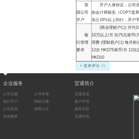
英
开户人身份证，公司
国公司
由会计师核实（COPY盖
开户
东占10%以上到行，开户手续
(商业理财户口) 月均1
银
10万以上/月 扣75元港
行管理
理费 (理财易户口) 每月柜位
要求
12次 HKD75港币/月 12
HKD10
+ 发表评论
(0)
企业服务
贸通简介
公司注册
公司年审
贸通承诺
银行开户
商标注册
客户评语
公司买卖
律师公证
服务宗旨
其他服务
贸通特色