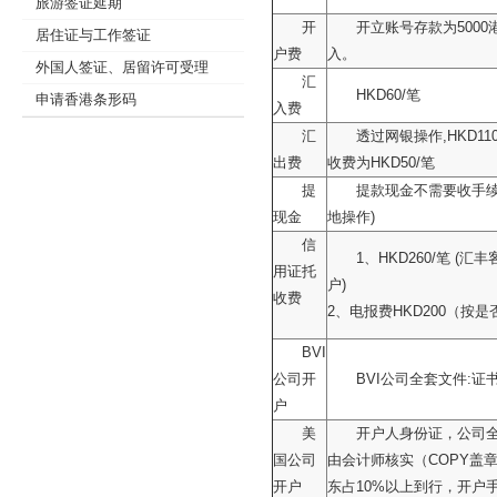
旅游签证延期
开
开立账号存款为500
居住证与工作签证
户费
入。
外国人签证、居留许可受理
汇
HKD60/笔
申请香港条形码
入费
汇
透过网银操作,HKD1
出费
收费为HKD50/笔
提
提款现金不需要收手续
现金
地操作)
信
1、HKD260/笔 (汇丰
用证托
户)
收费
2、电报费HKD200（按
BVI
公司开
BVI公司全套文件:证书+CP
户
美
开户人身份证，公司
国公司
由会计师核实（COPY盖
开户
东占10%以上到行，开户手续