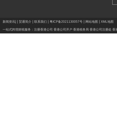
|
|
|
|
|
|
新闻资讯
贸通简介
联系我们
粤ICP备2021130057号
网站地图
XML地图
一站式跨境财税服务：
注册香港公司
香港公司开户
香港税务局
香港公司注册处
香