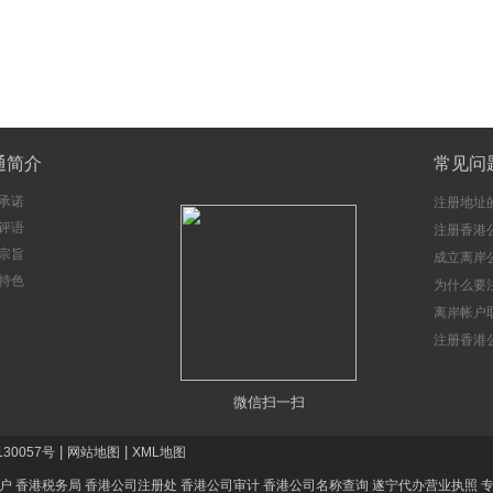
通简介
常见问
承诺
注册地址
评语
注册香港
宗旨
成立离岸
特色
注意事项
为什么要
册香港公
离岸帐户
注册香港
微信扫一扫
|
|
130057号
网站地图
XML地图
户
香港税务局
香港公司注册处
香港公司审计
香港公司名称查询
遂宁代办营业执照