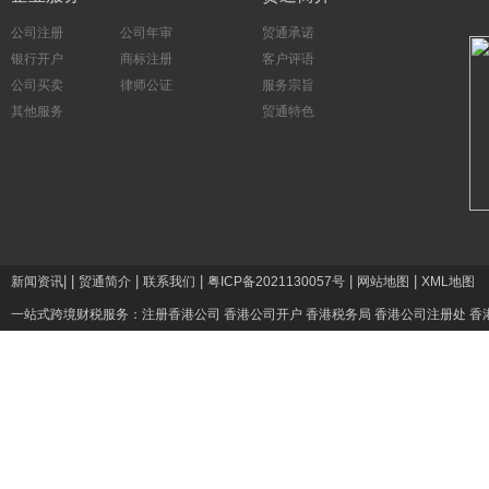
公司注册
公司年审
贸通承诺
银行开户
商标注册
客户评语
公司买卖
律师公证
服务宗旨
其他服务
贸通特色
|
|
|
|
|
|
新闻资讯
贸通简介
联系我们
粤ICP备2021130057号
网站地图
XML地图
一站式跨境财税服务：
注册香港公司
香港公司开户
香港税务局
香港公司注册处
香