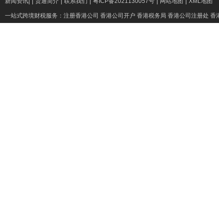
|
|
|
|
|
|
新闻资讯
贸通简介
联系我们
粤ICP备2021130057号
网站地图
XML地图
一站式跨境财税服务：
注册香港公司
香港公司开户
香港税务局
香港公司注册处
香