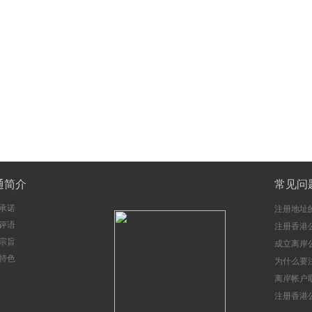
通简介
常见问
承诺
注册地址
评语
注册香港
宗旨
成立离岸
特色
注意事项
为什么要
册香港公
离岸帐户
注册香港