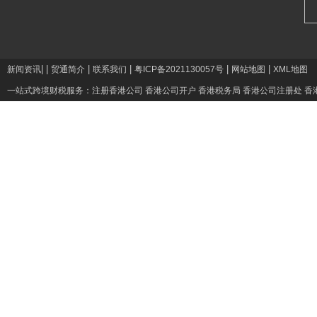
|
|
|
|
|
|
新闻资讯
贸通简介
联系我们
粤ICP备2021130057号
网站地图
XML地图
一站式跨境财税服务：
注册香港公司
香港公司开户
香港税务局
香港公司注册处
香