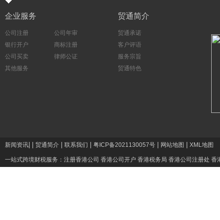
企业服务
贸通简介
公司注册
公司年审
贸通承诺
银行开户
商标注册
客户评语
公司买卖
律师公证
服务宗旨
其他服务
贸通特色
|
|
|
|
|
|
新闻资讯
贸通简介
联系我们
粤ICP备2021130057号
网站地图
XML地图
一站式跨境财税服务：
注册香港公司
香港公司开户
香港税务局
香港公司注册处
香