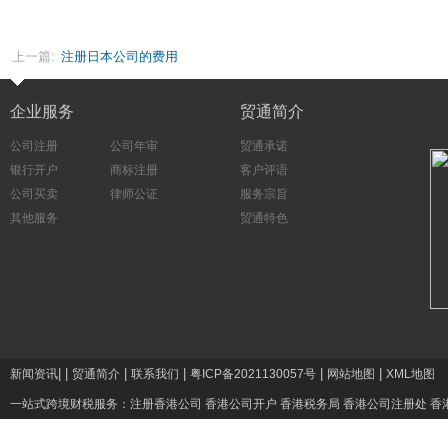
上一篇:
注册日本公司的费用
企业服务
贸通简介
公司注册
公司年审
贸通承诺
银行开户
商标注册
客户评语
公司买卖
律师公证
服务宗旨
其他服务
贸通特色
|
|
|
|
|
|
新闻资讯
贸通简介
联系我们
粤ICP备2021130057号
网站地图
XML地图
一站式跨境财税服务：
注册香港公司
香港公司开户
香港税务局
香港公司注册处
香