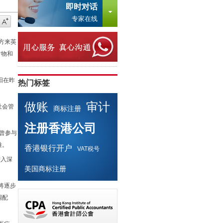
即时对话
专家在线
方来英
财物和
阳在昨
热门标签
做账
审计
社会管
商标注册
注册香港公司
”曾参与
难。
香港银行开户
VAT税号
进入深
美国商标注册
将逐步
调配