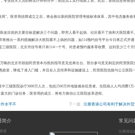
，专业技术人员职称实行评聘分开；医院员工实行绩效工资。此后，各医院还将推进
级局”。医管局挂牌成立之后，将会推出新的医院管理考核标准体系，其中包含服务效
医改目前的主要目标是解决三个问题，即穷人看不起病、社区看不了病和大医院看不
将推出一系列措施解决大医院看不上病的问题，如114预约挂号平台今日将正式开通，
还是三级医院，北京市挂号将只有114一个号、对患者预约服务零收费、达到至少三个月
万唤的北京市鼓励民营资本办医的指导意见也将出台。部分参与意见制定的民营医院
惠政策，降低了准入门槛，并且在人员培养和设施建设上，民营医院也能与公立医院
中三级医院诊疗5000万人次，包括2500万外地疑难杂症患者。住院病人人均消费1万-
担着庞大的门诊任务，医管局的成立，将有力推动公立医院改革进程。
合作水平不
下一篇:
注册香港公司有利于解决外贸
通简介
常见问
承诺
注册地址