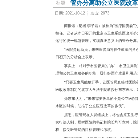
管办分离助公立医院改革
标题:
日期: 2021-10-12
点击: 2973
商报讯（记者 李子君）被称为“医疗国资委
担任。记者从昨日召开的北京市卫生系统医改形势分
运行的统一规范管理，实现真正意义上的管办分离
“医院是运动员，未来医管局将担任教练的角
日召开的分析会上表示。
事实上，相对于市医管局的“办”，市卫生局
理和公共卫生服务的职能，履行好医疗质量和用药
“只要卫生局能放开手，让医管局直接对医院在
医改政策制定的北京大学法学院教授孙东东表示，
孙东东认为，“未来需要改革的不是公立医院
水区的时候，助推了公立医院改革的步伐”。
据悉，医管局在人员组成上，将包含原卫生行
实行法人制，届时医院的书记和院长均可竞聘，院
权，接受医管局的目标管理和考核。