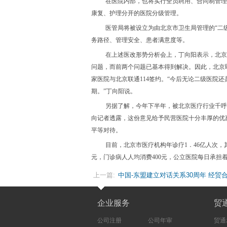
在医院内部，也将实行全员聘用、合同制管理
康复、护理分开的医院分级管理。
医管局将被设立为由北京市卫生局管理的“二
务路径、管理安全、患者满意度等。
在上述医改形势分析会上，丁向阳表示，北京
问题，而前两个问题已基本得到解决。因此，北京即
家医院与北京联通114签约。“今后无论二级医院
期。”丁向阳说。
另据了解，今年下半年，被北京医疗行业千呼
向记者透露，这份意见给予民营医院十分丰厚的优
平等对待。
目前，北京市医疗机构年诊疗1．46亿人次，其
元，门诊病人人均消费400元，公立医院每日承
上一篇:
中国-东盟建立对话关系30周年 经贸
断提升
企业服务
贸
公司注册
公司年审
贸通