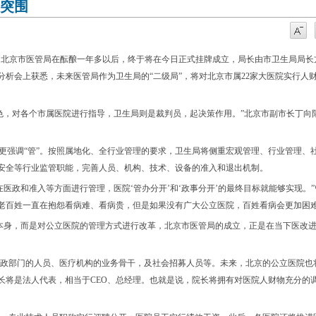
突围
”的北京市医管局在酝酿一年多以后，终于将在今日正式挂牌成立，局长由市卫生局局长
析会上获悉，未来医管局作为卫生局的“二级局”，将对北京市属22家大医院实行人
。
色，对各个市属医院进行指导，卫生局则是裁判员，起决策作用。”北京市副市长丁向
则更强调“管”。按照属地化、全行业管理的要求，卫生局将侧重宏观管理、行业管理、
安全等行业监管职能，完善人员、机构、技术、设备的准入和退出机制。
医政和准入等方面进行管理，医院‘管办分开’和‘政事分开’的最终目标就能够实现。
老百姓一直在抱怨看病难、看病贵，但是如果没有广大公立医院，百姓看病会更加困
本身，而是对公立医院的管理方式进行改革，北京市医管局的成立，正是在当下医改
政部门的人员、医疗机构的业务骨干，及社会招募人员等。未来，北京的公立医院也
长将是法人代表，相当于CEO、总经理。也就是说，院长将拥有对医院人财物充分的