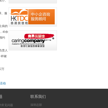
医疗、
果、服
上病的
40余
预约
负责人
一样被
2万
活动
题
联系我们
深圳总部
的常见问题