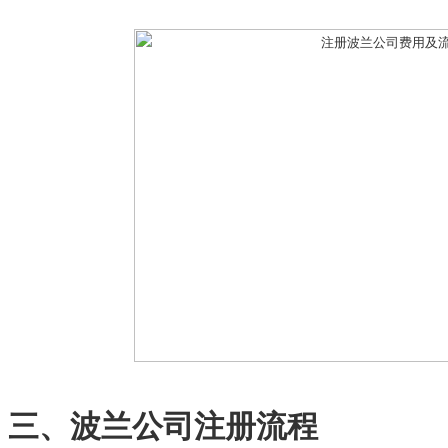
三、波兰公司注册流程