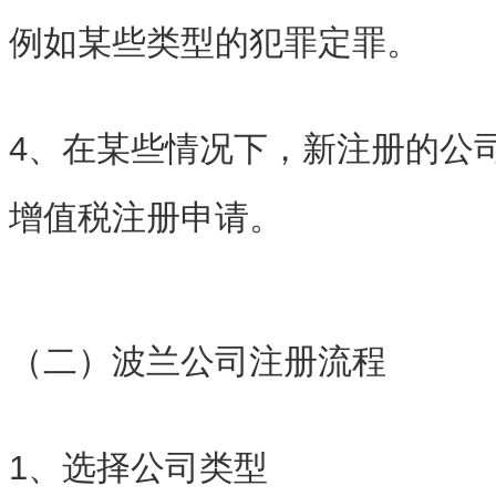
例如某些类型的犯罪定罪。
4、在某些情况下，新注册的公
增值税注册申请。
（二）波兰公司注册流程
1、选择公司类型