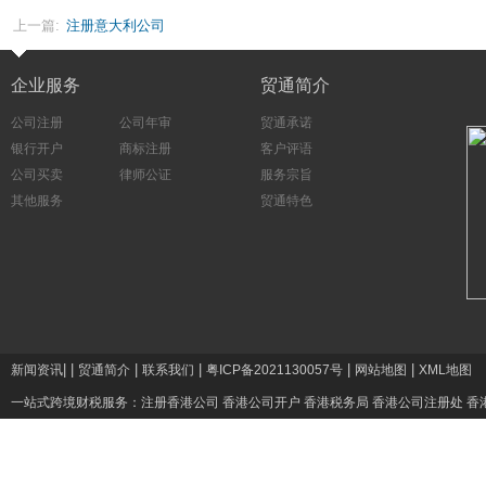
上一篇:
注册意大利公司
企业服务
贸通简介
公司注册
公司年审
贸通承诺
银行开户
商标注册
客户评语
公司买卖
律师公证
服务宗旨
其他服务
贸通特色
|
|
|
|
|
|
新闻资讯
贸通简介
联系我们
粤ICP备2021130057号
网站地图
XML地图
一站式跨境财税服务：
注册香港公司
香港公司开户
香港税务局
香港公司注册处
香