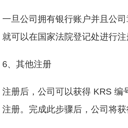
一旦公司拥有银行账户并且公司
就可以在国家法院登记处进行注
6、其他注册
注册后，公司可以获得 KRS 
注册。完成此步骤后，公司将获得 