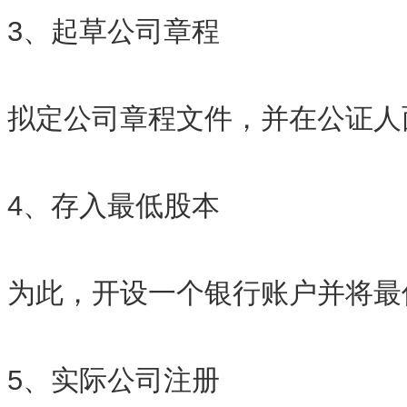
3、起草公司章程
拟定公司章程文件，并在公证人
4、存入最低股本
为此，开设一个银行账户并将最
5、实际公司注册