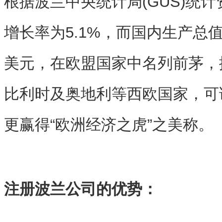
根据波兰中央统计局(GUS)统计
增长率为5.1%，而国内生产总值
美元，在欧盟国家中名列前茅，
比利时及奥地利等西欧国家，可
更赢得“欧洲经济之虎”之美称。
注册波兰公司的
优势：