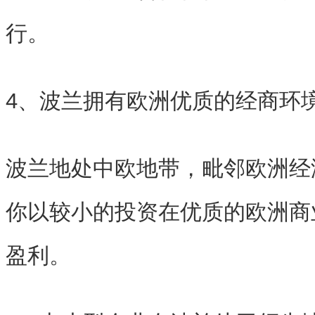
行。
4、波兰拥有欧洲优质的经商环
波兰地处中欧地带，毗邻欧洲经
你以较小的投资在优质的欧洲商
盈利。