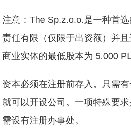
注意：The Sp.z.o.o.是一
责任有限（仅限于出资额）并且
商业实体的最低股本为 5,000 
资本必须在注册前存入。只需有
就可以开设公司。一项特殊要求是 the
需设有注册办事处。