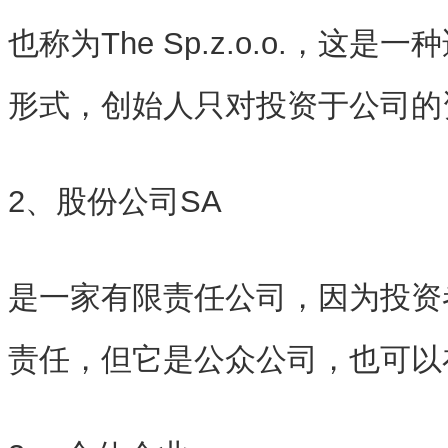
也称为The Sp.z.o.o.，这
形式，创始人只对投资于公司的
2、股份公司SA
是一家有限责任公司，因为投资
责任，但它是公众公司，也可以