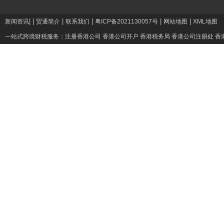
|
|
|
|
|
|
新闻资讯
贸通简介
联系我们
粤ICP备2021130057号
网站地图
XML地图
一站式跨境财税服务：
注册香港公司
香港公司开户
香港税务局
香港公司注册处
香