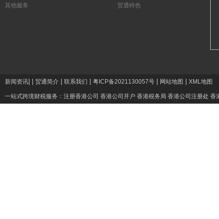
其他服务
贸通特色
|
|
|
|
|
|
新闻资讯
贸通简介
联系我们
粤ICP备2021130057号
网站地图
XML地图
一站式跨境财税服务：
注册香港公司
香港公司开户
香港税务局
香港公司注册处
香