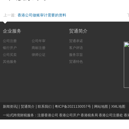
上一篇:
香港公司做账审计需要的资料
企业服务
贸通简介
公司注册
公司年审
贸通承诺
银行开户
商标注册
客户评语
公司买卖
律师公证
服务宗旨
其他服务
贸通特色
|
|
|
|
|
|
新闻资讯
贸通简介
联系我们
粤ICP备2021130057号
网站地图
XML地图
一站式跨境财税服务：
注册香港公司
香港公司开户
香港税务局
香港公司注册处
香