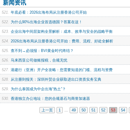
新闻资讯
521.
年底必看：2026出海布局从注册香港公司开始
522.
为什么90%出海企业首选德国？答案在这！
523.
企业出海中间层架构全景解析：成本、效率与安全的战略平衡
524.
2026出海布局从注册香港公司开始：费用、流程、好处全解析
525.
查不到→必须报：BVI黄金时代终结？
526.
马来西亚公司做账报税，合规无忧
527.
港建行（亚洲）开户全攻略：您需要知道的门槛、流程与资费
528.
从注册到报关：深圳外贸企业获取进出口资质实务宝典
529.
为什么泰国成为中企出海“热土”？
530.
香港独立办公地址：您的合规基石与商誉加速器
上一页
1
...
49
50
51
52
53
54