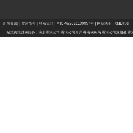
|
|
|
|
|
|
新闻资讯
贸通简介
联系我们
粤ICP备2021130057号
网站地图
XML地图
一站式跨境财税服务：
注册香港公司
香港公司开户
香港税务局
香港公司注册处
香