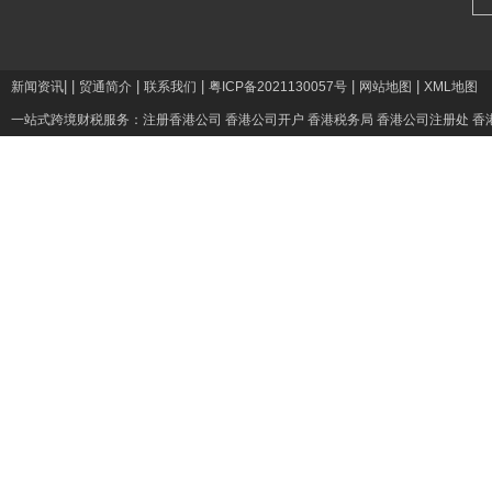
|
|
|
|
|
|
新闻资讯
贸通简介
联系我们
粤ICP备2021130057号
网站地图
XML地图
一站式跨境财税服务：
注册香港公司
香港公司开户
香港税务局
香港公司注册处
香