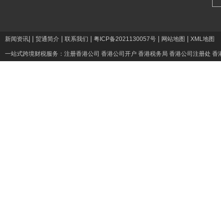
|
|
|
|
|
|
新闻资讯
贸通简介
联系我们
粤ICP备2021130057号
网站地图
XML地图
一站式跨境财税服务：
注册香港公司
香港公司开户
香港税务局
香港公司注册处
香