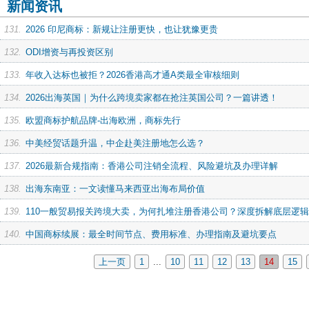
新闻资讯
131.
2026 印尼商标：新规让注册更快，也让犹豫更贵
132.
ODI增资与再投资区别
133.
年收入达标也被拒？2026香港高才通A类最全审核细则
134.
2026出海英国｜为什么跨境卖家都在抢注英国公司？一篇讲透！
135.
欧盟商标护航品牌-出海欧洲，商标先行
136.
中美经贸话题升温，中企赴美注册地怎么选？
137.
2026最新合规指南：香港公司注销全流程、风险避坑及办理详解
138.
出海东南亚：一文读懂马来西亚出海布局价值
139.
110一般贸易报关跨境大卖，为何扎堆注册香港公司？深度拆解底层逻
140.
中国商标续展：最全时间节点、费用标准、办理指南及避坑要点
上一页
1
...
10
11
12
13
14
15