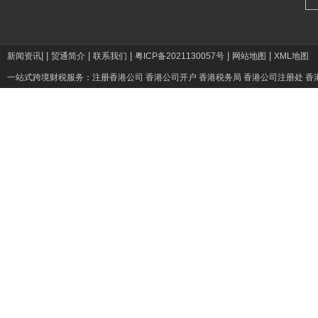
|
|
|
|
|
|
新闻资讯
贸通简介
联系我们
粤ICP备2021130057号
网站地图
XML地图
一站式跨境财税服务：
注册香港公司
香港公司开户
香港税务局
香港公司注册处
香