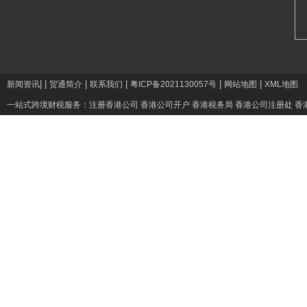
|
|
|
|
|
|
新闻资讯
贸通简介
联系我们
粤ICP备2021130057号
网站地图
XML地图
一站式跨境财税服务：
注册香港公司
香港公司开户
香港税务局
香港公司注册处
香