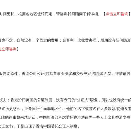
的时间更长，根据各地区使馆而定，请咨询我司顾问了解详细。【
点击立即咨询
费也不定，自然没有一个固定的费用；金百利一次收费办理，后期没有任何隐形
击立即咨询
】
般需要原件，香港公司公证(包括董事会决议和授权书)无需赴港面签。详情请咨
权力；香港沿用英国的公证制度，没有专门的“公证人”职业，所以也没有统一
形式历史悠久，业务国际性而非地区性，他们的名字或签名在大多数领/使馆及
大陆的往来越来越活跃，中国司法部考虑委托香港法律界一些人士出具香港文书
公证文书，于是出现了香港中国委托公证人制度。