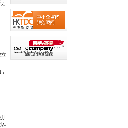
所有
成立
的，
注册
大以