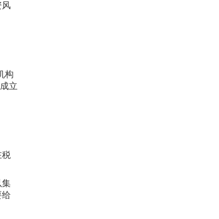
资风
机构
司成立
在税
以集
要给