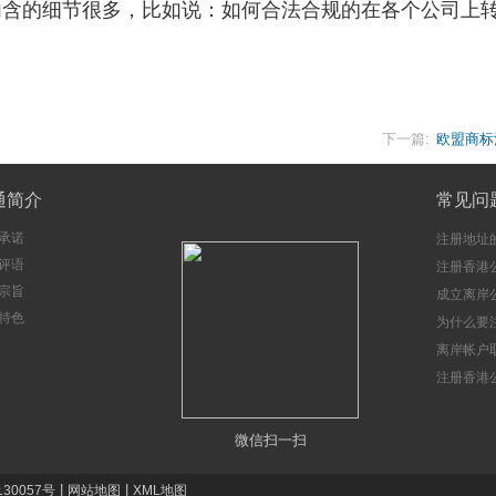
内含的细节很多，比如说：如何合法合规的在各个公司上
下一篇:
欧盟商标
通简介
常见问
承诺
注册地址
评语
注册香港
宗旨
成立离岸
特色
注意事项
为什么要
册香港公
离岸帐户
注册香港
微信扫一扫
|
|
130057号
网站地图
XML地图