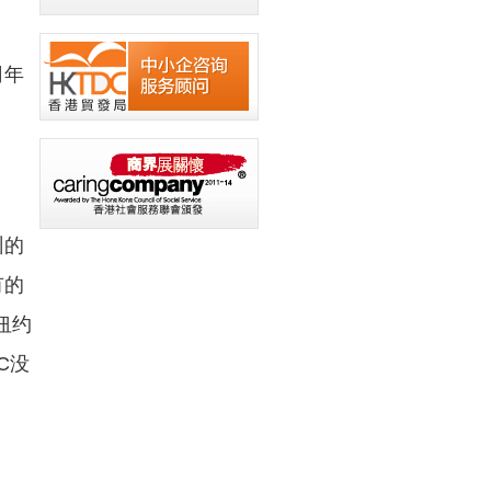
司年
州的
有的
纽约
C没