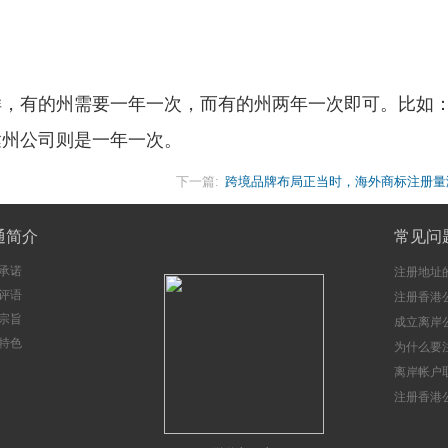
样，有的州需要一年一次，而有的州两年一次即可。比如
达州公司则是一年一次。
下一篇:
跨境品牌布局正当时，海外商标注册量
通简介
常见问
承诺
注册地址
评语
注册香港
宗旨
成立离岸
特色
注意事项
为什么要
册香港公
离岸帐户
注册香港