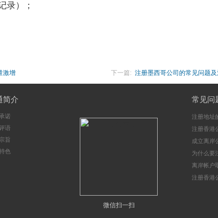
记录）；
量激增
下一篇:
注册墨西哥公司的常见问题及
通简介
常见问
承诺
注册地址
评语
注册香港
宗旨
成立离岸
特色
注意事项
为什么要
册香港公
离岸帐户
注册香港
微信扫一扫