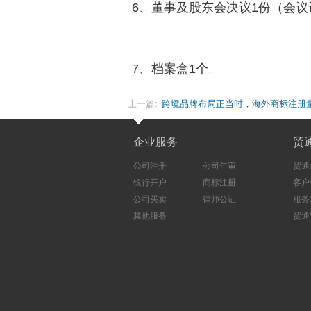
6、董事及股东会决议1份（会议
7、档案盒1个。
上一篇:
跨境品牌布局正当时，海外商标注册
企业服务
贸
公司注册
公司年审
贸通
银行开户
商标注册
客户
公司买卖
律师公证
服务
其他服务
贸通