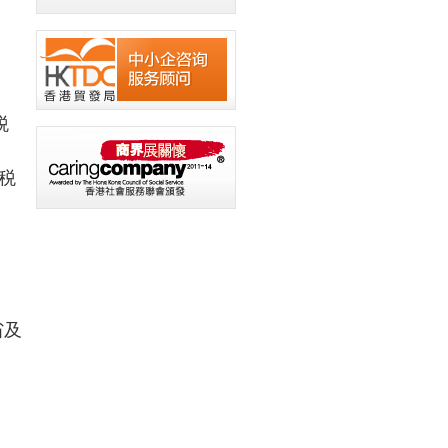
税
惠税
省及