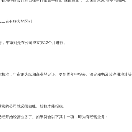
香港持牌会计师也在审计报告中给出“保留意见”、“无保留意见”等不同结果。
实二者有很大的区别
行，年审则是在公司成立第12个月进行。
与核准，年审则为续期商业登记证、更新周年申报表、法定秘书及其注册地址等
经营的公司就必须做账、核数才能报税。
已经开始经营业务了。如果符合以下其中一项，即为有经营业务：