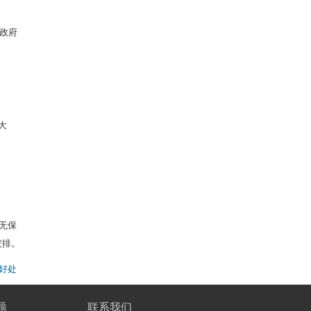
政府
大
无保
安排。
好处
题
联系我们