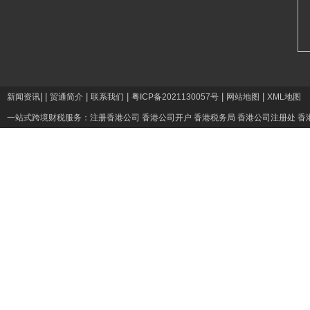
|
|
|
|
|
|
新闻资讯
贸通简介
联系我们
粤ICP备2021130057号
网站地图
XML地图
一站式跨境财税服务：
注册香港公司
香港公司开户
香港税务局
香港公司注册处
香