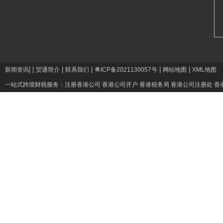
|
|
|
|
|
|
新闻资讯
贸通简介
联系我们
粤ICP备2021130057号
网站地图
XML地图
一站式跨境财税服务：
注册香港公司
香港公司开户
香港税务局
香港公司注册处
香