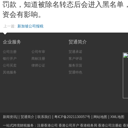
罚款，知道被除名转态后会进入黑名单
资会有影响。
上一篇:
新加坡公司报税
企业服务
贸通简介
公司注册
公司年审
贸通承诺
银行开户
商标注册
客户评语
公司买卖
律师公证
服务宗旨
其他服务
贸通特色
|
|
|
|
|
|
新闻资讯
贸通简介
联系我们
粤ICP备2021130057号
网站地图
XML地图
一站式跨境财税服务：
注册香港公司
香港公司开户
香港税务局
香港公司注册处
香