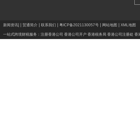
|
|
|
|
|
|
新闻资讯
贸通简介
联系我们
粤ICP备2021130057号
网站地图
XML地图
一站式跨境财税服务：
注册香港公司
香港公司开户
香港税务局
香港公司注册处
香