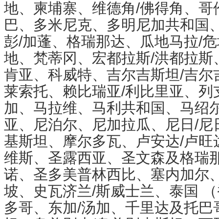
地、柬埔寨、维德角/佛得角、哥
巴、多米尼克、多明尼加共和国
彭/加蓬、格瑞那达、瓜地马拉/
地、梵蒂冈、宏都拉斯/洪都拉斯
肯亚、科威特、吉尔吉斯坦/吉尔
莱索托、赖比瑞亚/利比里亚、列
加、马拉维、马利共和国、马绍
亚、尼泊尔、尼加拉瓜、尼日/尼
基斯坦、摩尔多瓦、卢安达/卢旺
维斯、圣露西亚、圣文森及格瑞
诺、圣多美普林西比、塞内加尔、
坡、史瓦济兰/斯威士兰、泰国 
多哥、东加/汤加、千里达及托巴