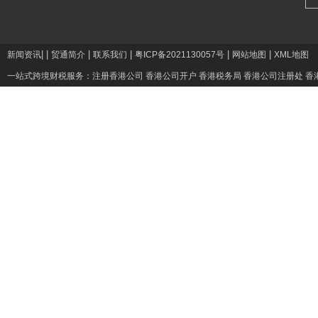
|
|
|
|
|
|
新闻资讯
贸通简介
联系我们
粤ICP备2021130057号
网站地图
XML地图
一站式跨境财税服务：
注册香港公司
香港公司开户
香港税务局
香港公司注册处
香