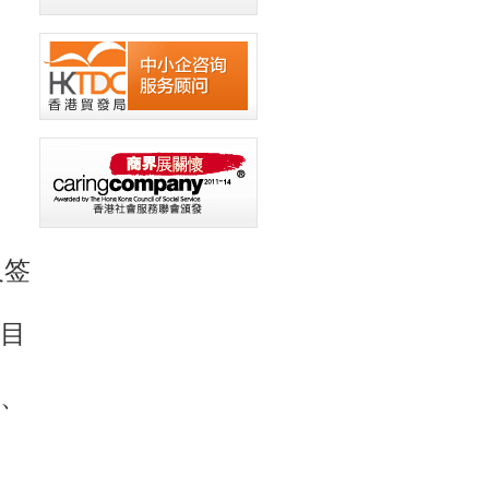
及签
类目
险、