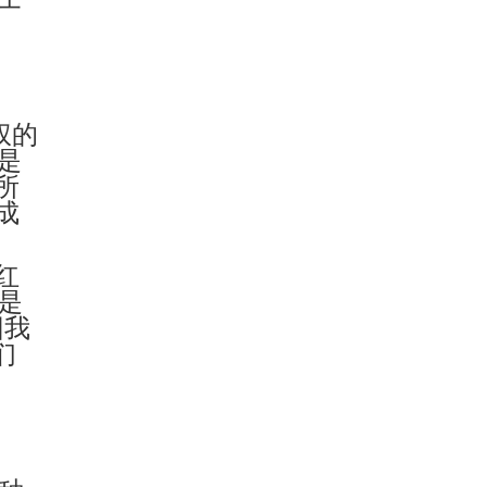
权的
是
所
成
红
是
因我
们