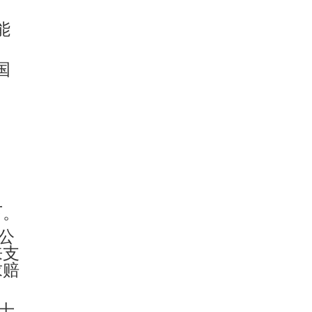
能
国
下。
公
来支
求赔
士