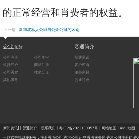
的正常经营和肖费者的权益。
上一篇:
新加坡私人公司与公众公司的区别
企业服务
贸通简介
公司注册
公司年审
贸通承诺
银行开户
商标注册
客户评语
公司买卖
律师公证
服务宗旨
其他服务
贸通特色
|
|
|
|
|
|
新闻资讯
贸通简介
联系我们
粤ICP备2021130057号
网站地图
XML地图
一站式跨境财税服务：
注册香港公司
香港公司开户
香港税务局
香港公司注册处
香