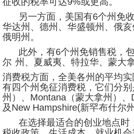
征收的税率可达9%或更高。
另一方面，
美国有6个州免
华达州、德州、华盛顿州、俄亥
俄明州。
此外，有
6个州免销售税
，
尔
州
、夏威夷、特拉华、
蒙大
消费税方面
，全美各州的平均实
有
四个州免征消费税，它们分别
州）、Montana（蒙大拿州）、D
及New Hampshire(新罕布什尔
在选择最适合的创业地点时，
税收政策、生活成本、就业机会