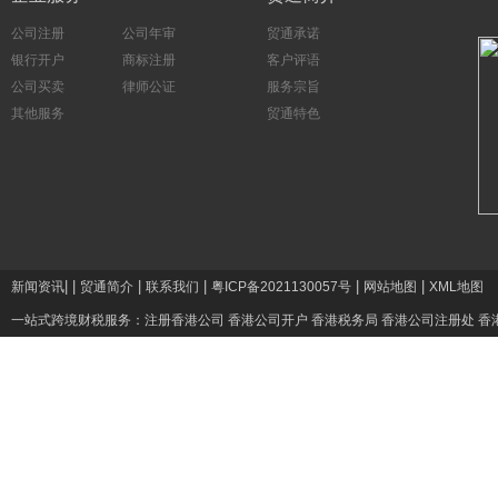
公司注册
公司年审
贸通承诺
银行开户
商标注册
客户评语
公司买卖
律师公证
服务宗旨
其他服务
贸通特色
|
|
|
|
|
|
新闻资讯
贸通简介
联系我们
粤ICP备2021130057号
网站地图
XML地图
一站式跨境财税服务：
注册香港公司
香港公司开户
香港税务局
香港公司注册处
香