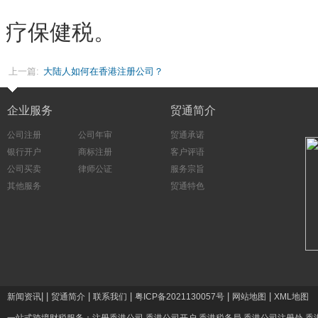
疗保健税。
上一篇:
大陆人如何在香港注册公司？
企业服务
贸通简介
公司注册
公司年审
贸通承诺
银行开户
商标注册
客户评语
公司买卖
律师公证
服务宗旨
其他服务
贸通特色
|
|
|
|
|
|
新闻资讯
贸通简介
联系我们
粤ICP备2021130057号
网站地图
XML地图