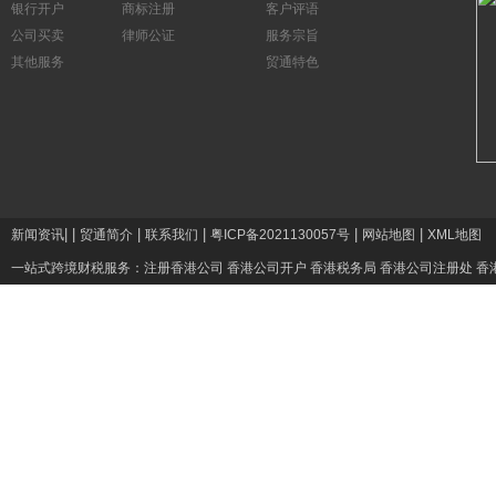
银行开户
商标注册
客户评语
公司买卖
律师公证
服务宗旨
其他服务
贸通特色
|
|
|
|
|
|
新闻资讯
贸通简介
联系我们
粤ICP备2021130057号
网站地图
XML地图
一站式跨境财税服务：
注册香港公司
香港公司开户
香港税务局
香港公司注册处
香