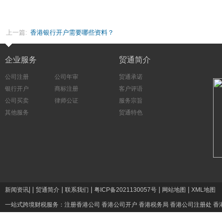
上一篇:
香港银行开户需要哪些资料？
企业服务
贸通简介
公司注册
公司年审
贸通承诺
银行开户
商标注册
客户评语
公司买卖
律师公证
服务宗旨
其他服务
贸通特色
|
|
|
|
|
|
新闻资讯
贸通简介
联系我们
粤ICP备2021130057号
网站地图
XML地图
一站式跨境财税服务：
注册香港公司
香港公司开户
香港税务局
香港公司注册处
香