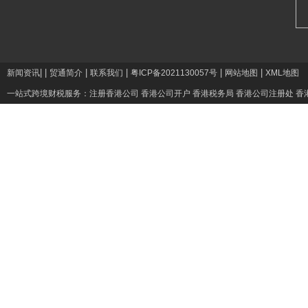
|
|
|
|
|
|
新闻资讯
贸通简介
联系我们
粤ICP备2021130057号
网站地图
XML地图
一站式跨境财税服务：
注册香港公司
香港公司开户
香港税务局
香港公司注册处
香