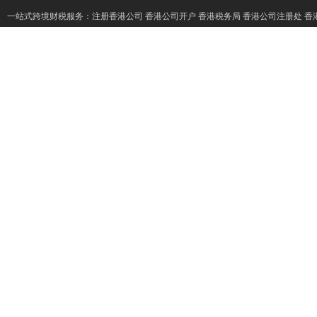
一站式跨境财税服务：
注册香港公司
香港公司开户
香港税务局
香港公司注册处
香