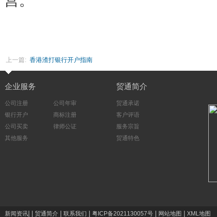
营。
上一篇:
香港渣打银行开户指南
企业服务
贸通简介
公司注册
公司年审
贸通承诺
银行开户
商标注册
客户评语
公司买卖
律师公证
服务宗旨
其他服务
贸通特色
|
|
|
|
|
|
新闻资讯
贸通简介
联系我们
粤ICP备2021130057号
网站地图
XML地图