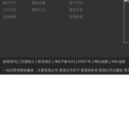
银行开户
商标注册
客户评语
公司买卖
律师公证
服务宗旨
其他服务
贸通特色
|
|
|
|
|
|
新闻资讯
贸通简介
联系我们
粤ICP备2021130057号
网站地图
XML地图
一站式跨境财税服务：
注册香港公司
香港公司开户
香港税务局
香港公司注册处
香