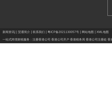
|
|
|
|
|
|
新闻资讯
贸通简介
联系我们
粤ICP备2021130057号
网站地图
XML地图
一站式跨境财税服务：
注册香港公司
香港公司开户
香港税务局
香港公司注册处
香