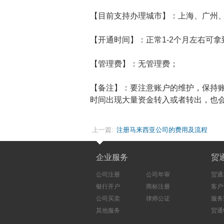
【目前支持办理城市】：上海、广州
【开通时间】：正常1-2个月左右可拿
【管理费】：无管理费；
【备注】：要注意账户的维护，保持账
时间出现大量资金转入或者转出，也
上一篇:
注册马来西亚公司的费用及流程
企业服务
贸
公司注册
公司年审
贸通
银行开户
商标注册
客户
公司买卖
律师公证
服务
其他服务
贸通