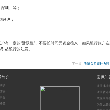
、深圳、等；
到账户；
户有一定的“活跃性”，不要长时间无资金往来，如果银行账户在
会引起银行的注意。
下一篇:
香港公司审计办理
通简介
常见问
承诺
注册地址
评语
注册香港
宗旨
成立离岸
特色
注意事项
为什么要