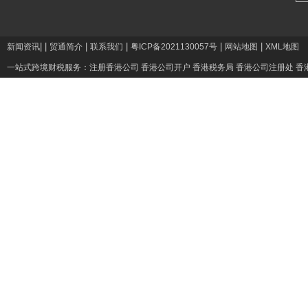
|
|
|
|
|
|
新闻资讯
贸通简介
联系我们
粤ICP备2021130057号
网站地图
XML地图
一站式跨境财税服务：
注册香港公司
香港公司开户
香港税务局
香港公司注册处
香