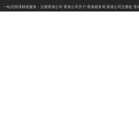
一站式跨境财税服务：
注册香港公司
香港公司开户
香港税务局
香港公司注册处
香