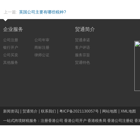
上一篇:
英国公司主要有哪些税种?
企业服务
贸通简介
公司注册
公司年审
贸通承诺
银行开户
商标注册
客户评语
公司买卖
律师公证
服务宗旨
其他服务
贸通特色
|
|
|
|
|
|
新闻资讯
贸通简介
联系我们
粤ICP备2021130057号
网站地图
XML地图
一站式跨境财税服务：
注册香港公司
香港公司开户
香港税务局
香港公司注册处
香