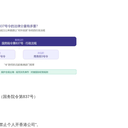
837
（国务院令第
号）
"
禁止个人开香港公司
。