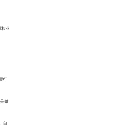
源和业
履行
是做
，自