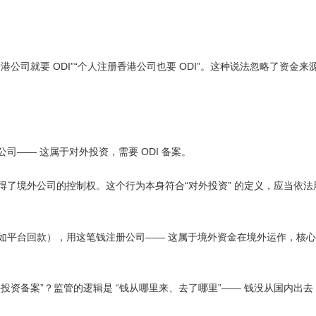
ODI”“
ODI”
香港公司就要
个人注册香港公司也要
。这种说法忽略了资金来
公司
——
这属于对外投资，需要
ODI
备案。
“
”
得了境外公司的控制权。这个行为本身符合
对外投资
的定义，应当依法
如平台回款），用这笔钱注册公司
——
这属于境外资金在境外运作，核心
”
“
”——
外投资备案
？监管的逻辑是
钱从哪里来、去了哪里
钱没从国内出去