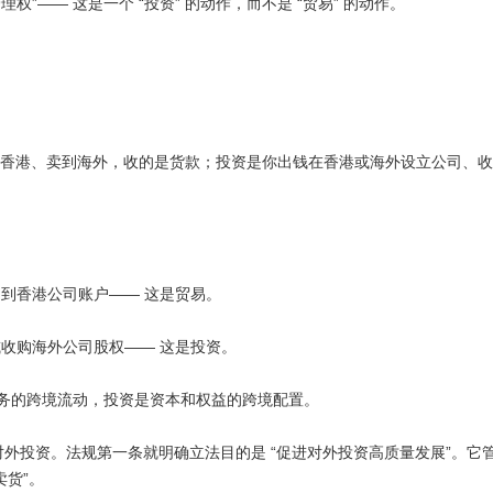
管理权
”——
这是一个
“
投资
”
的动作，而不是
“
贸易
”
的动作。
香港、卖到海外，收的是货款；投资是你出钱在香港或海外设立公司、收
回到香港公司账户
——
这是贸易。
或收购海外公司股权
—— 这是投资。
务的跨境流动，投资是资本和权益的跨境配置。
对外投资。法规第一条就明确立法目的是
“
促进对外投资高质量发展
”
。它
卖货
”
。