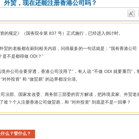
商、外贸，现在还能注册香港公司吗？
837
投资的规定》（国务院令第
号）正式施行，已经进入倒计时。
“
外贸的老板都在刷到相关内容，问得最多的一句话就是：
我有香港公司
ODI
”
？是不是都得做
？
”
“
ODI
”
后境外公司全要穿透，香港公司没用了
，有人说
不做
就要重罚
，
“
”
“
”
连
对外投资
和
做贸易
的边界都没分清。
及司法部、国家发改委、商务部三部委的官方解读，把跨境卖家、外贸老
“
”
了谁？个人注册香港公司做贸易，和
对外投资
到底是不是一回事？
是什么？管什么？