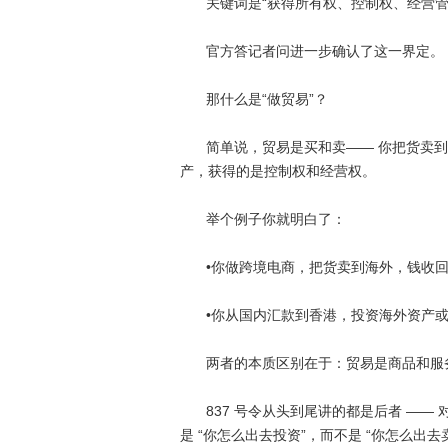
关键词是
“
获得所有权、控制权、经营
官方答记者问进一步确认了这一界定。
那什么是
“
做贸易
”
？
简单说，贸易是买和卖
——
你把货卖到
产，获得的是控制权和经营权。
举个例子你就明白了：
•
你做跨境电商，把货卖到海外，钱收
•
你从国内汇款到香港，投资海外资产
两者的本质区别在于：贸易是商品和服
837
号令从头到尾讲的都是后者
——
是
“
你怎么出去投资
”
，而不是
“
你怎么出去