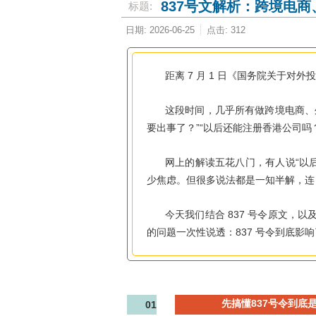
837号文解析：跨境电
标题:
日期: 2026-06-25
点击: 312
7
1
距离
月
日《国务院关于对外
这段时间，几乎所有做跨境电商、
”“
要出事了？
以后还能注册香港公司吗
“
网上的解读五花八门，有人说
以
少焦虑。但很多说法都是一知半解，
837
今天我们结合
号令原文，以
837
的问题一次性说透：
号令到底影响
先搞懂837号令到底
01