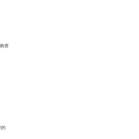
购资
管的