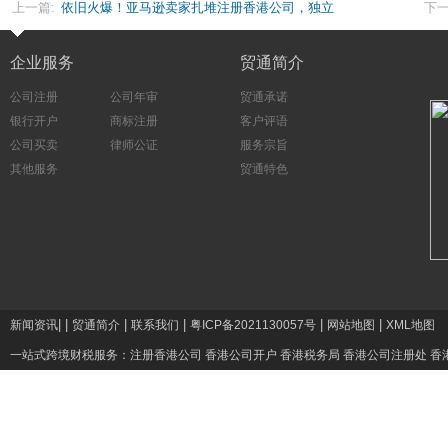
上一篇:
依旧火爆！亚马逊卖家扎堆注册香港公司，独立
下一
地址已成标配
企业服务
贸通简介
公司注册
公司年审
贸通承诺
银行开户
商标注册
客户评语
公司买卖
律师公证
服务宗旨
其他服务
贸通特色
|
|
|
|
|
|
新闻资讯
贸通简介
联系我们
粤ICP备2021130057号
网站地图
XML地图
一站式跨境财税服务：
注册香港公司
香港公司开户
香港税务局
香港公司注册处
香