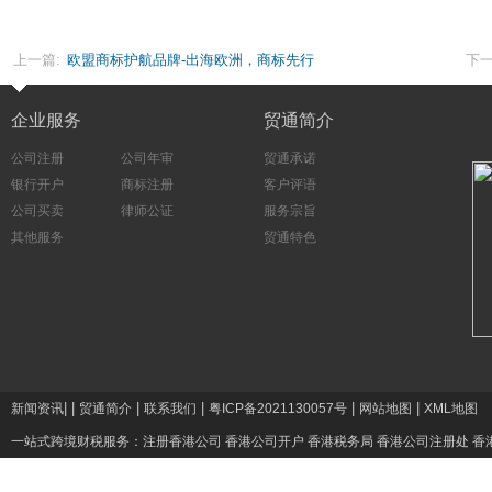
上一篇:
欧盟商标护航品牌-出海欧洲，商标先行
下一
企业服务
贸通简介
公司注册
公司年审
贸通承诺
银行开户
商标注册
客户评语
公司买卖
律师公证
服务宗旨
其他服务
贸通特色
|
|
|
|
|
|
新闻资讯
贸通简介
联系我们
粤ICP备2021130057号
网站地图
XML地图
一站式跨境财税服务：
注册香港公司
香港公司开户
香港税务局
香港公司注册处
香