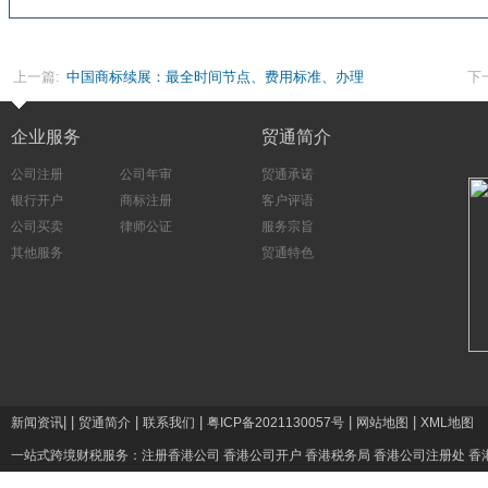
上一篇:
中国商标续展：最全时间节点、费用标准、办理
下
指南及避坑要点
企业服务
贸通简介
公司注册
公司年审
贸通承诺
银行开户
商标注册
客户评语
公司买卖
律师公证
服务宗旨
其他服务
贸通特色
|
|
|
|
|
|
新闻资讯
贸通简介
联系我们
粤ICP备2021130057号
网站地图
XML地图
一站式跨境财税服务：
注册香港公司
香港公司开户
香港税务局
香港公司注册处
香